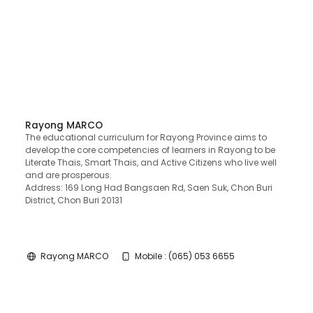
Rayong MARCO
The educational curriculum for Rayong Province aims to
develop the core competencies of learners in Rayong to be
Literate Thais, Smart Thais, and Active Citizens who live well
and are prosperous.
Address: 169 Long Had Bangsaen Rd, Saen Suk, Chon Buri
District, Chon Buri 20131
Rayong MARCO
Mobile : (065) 053 6655